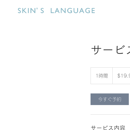
サービ
19.99
米
1時間
1
$19.
ド
ル
時
今すぐ予約
サービス内容