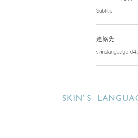
Subtitle
連絡先
skinslanguage.d
株式会社スキンズランゲージ
東京都港区南青山5-4-26 FJB南青山
電話03-6427-6520