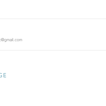
4c@gmail.com
ビル6F