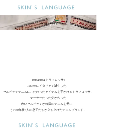
tramarossa(トラマロッサ)
1967年にイタリアで誕生した、
セルビッチデニムにこだわったアイテムを手がけるトラマロッサ。
テーラーだった父が作った
赤いセルビッチが特徴のデニムを元に、
その40年後4人の息子たちが立ち上げたデニムブランド。